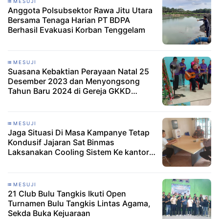
MESUJI
Anggota Polsubsektor Rawa Jitu Utara
Bersama Tenaga Harian PT BDPA
Berhasil Evakuasi Korban Tenggelam
MESUJI
Suasana Kebaktian Perayaan Natal 25
Desember 2023 dan Menyongsong
Tahun Baru 2024 di Gereja GKKD
MAKEDONIA MESUJI
MESUJI
Jaga Situasi Di Masa Kampanye Tetap
Kondusif Jajaran Sat Binmas
Laksanakan Cooling Sistem Ke kantor
KPU Dan Bawaslu Kabupaten Mesuji
MESUJI
21 Club Bulu Tangkis Ikuti Open
Turnamen Bulu Tangkis Lintas Agama,
Sekda Buka Kejuaraan