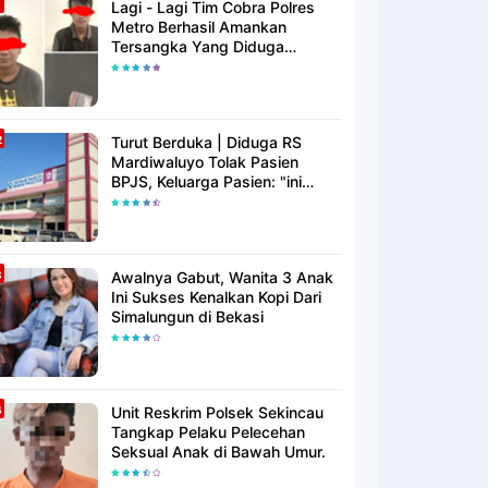
Lagi - Lagi Tim Cobra Polres
Metro Berhasil Amankan
Tersangka Yang Diduga
Pengguna Narkotika
Turut Berduka | Diduga RS
Mardiwaluyo Tolak Pasien
BPJS, Keluarga Pasien: "ini
Yang Katanya Bukan Keadaan
Darurat"
Awalnya Gabut, Wanita 3 Anak
Ini Sukses Kenalkan Kopi Dari
Simalungun di Bekasi
Unit Reskrim Polsek Sekincau
Tangkap Pelaku Pelecehan
Seksual Anak di Bawah Umur.