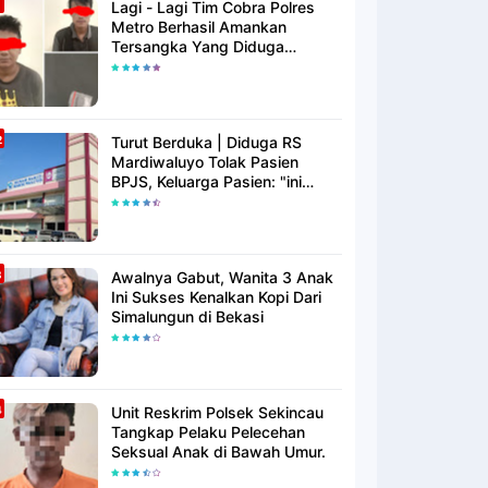
Lagi - Lagi Tim Cobra Polres
Metro Berhasil Amankan
Tersangka Yang Diduga
Pengguna Narkotika
Turut Berduka | Diduga RS
Mardiwaluyo Tolak Pasien
BPJS, Keluarga Pasien: "ini
Yang Katanya Bukan Keadaan
Darurat"
Awalnya Gabut, Wanita 3 Anak
Ini Sukses Kenalkan Kopi Dari
Simalungun di Bekasi
Unit Reskrim Polsek Sekincau
Tangkap Pelaku Pelecehan
Seksual Anak di Bawah Umur.