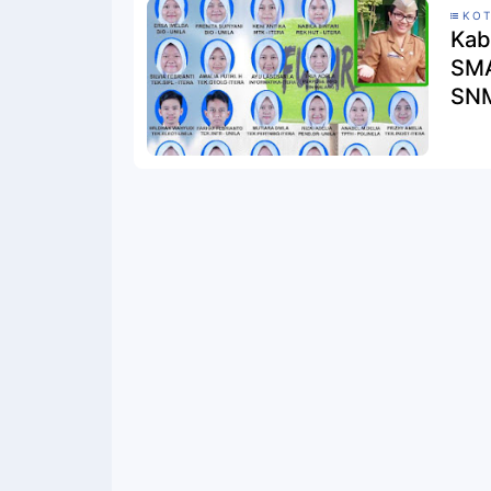
KOT
Kab
SMA
SNM