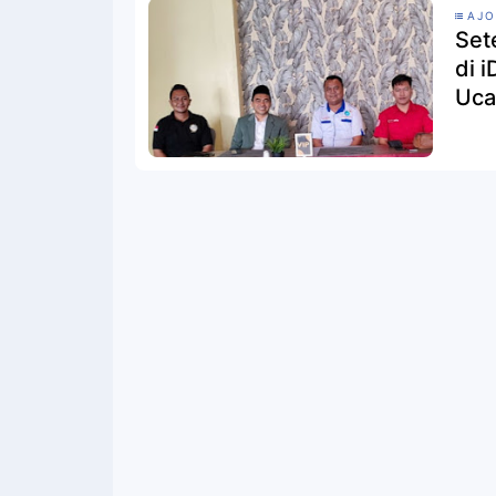
AJO
Set
di 
Uca
Met