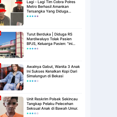
Lagi - Lagi Tim Cobra Polres
Metro Berhasil Amankan
Tersangka Yang Diduga
Pengguna Narkotika
Turut Berduka | Diduga RS
Mardiwaluyo Tolak Pasien
BPJS, Keluarga Pasien: "ini
Yang Katanya Bukan Keadaan
Darurat"
Awalnya Gabut, Wanita 3 Anak
Ini Sukses Kenalkan Kopi Dari
Simalungun di Bekasi
Unit Reskrim Polsek Sekincau
Tangkap Pelaku Pelecehan
Seksual Anak di Bawah Umur.