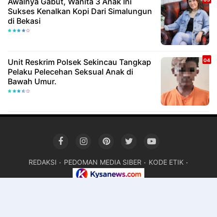
Awalnya Gabut, Wanita 3 Anak Ini
Sukses Kenalkan Kopi Dari Simalungun
di Bekasi
Unit Reskrim Polsek Sekincau Tangkap
Pelaku Pelecehan Seksual Anak di
Bawah Umur.
REDAKSI
PEDOMAN MEDIA SIBER
KODE ETIK
Devloved By. Mr.TEM ©
KYSANEWS
Premium