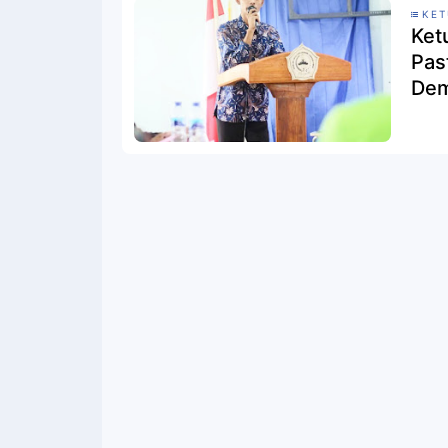
KET
Ket
Pas
Dem
Lam