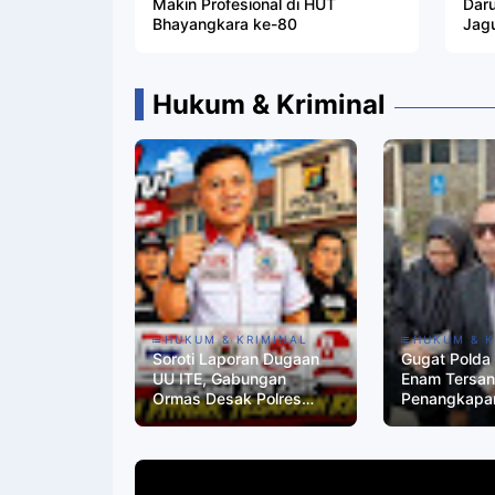
Makin Profesional di HUT
Dar
Bhayangkara ke-80
Jag
Pang
Hukum & Kriminal
HUKUM & KRIMINAL
HUKUM & K
Soroti Laporan Dugaan
Gugat Polda
UU ITE, Gabungan
Enam Tersan
Ormas Desak Polres
Penangkapa
Lampung Tengah
Penahanan T
Bergerak Cepat
KUHAP