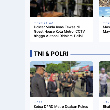
PERISTIWA
PE
Dokter Muda Koas Tewas di
Mas
Guest House Kota Metro, CCTV
Maya
hingga Autopsi Didalami Polisi
TNI & POLRI
DPR
TN
Ketua DPRD Metro Doakan Polres
Bha