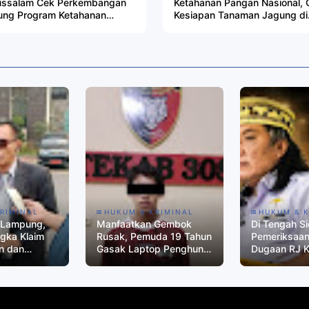
ussalam Cek Perkembangan
Ketahanan Pangan Nasional, 
ung Program Ketahanan
Kesiapan Tanaman Jagung di
an di Desa Pasir Luhur
Lahan 6 Hektare
RIMINAL
HUKUM & KRIMINAL
HUKUM & 
 Lampung,
Manfaatkan Gembok
Di Tengah S
gka Klaim
Rusak, Pemuda 19 Tahun
Pemeriksaan
n dan
Gasak Laptop Penghuni
Dugaan RJ 
ak Sesuai
Kos di Metro
Collector di
Reaksi Lask
Indonesia