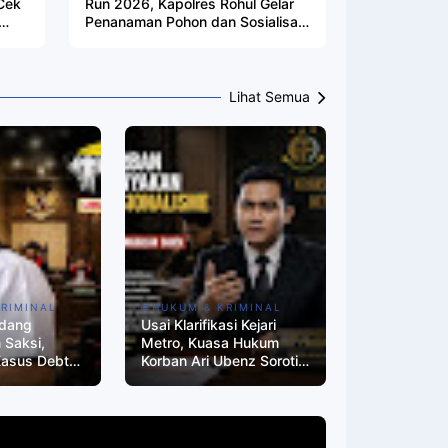
Cek
Run 2026, Kapolres Rohul Gelar
Penanaman Pohon dan Sosialisasi
Green Policing
Lihat Semua
KRIMINAL
HUKUM & KRIMINAL
idang
Usai Klarifikasi Kejari
 Saksi,
Metro, Kuasa Hukum
Kasus Debt
Korban Ari Ubenz Soroti
 Metro Picu
Mekanisme Pemanggilan
ar Lampung
Saksi dan Koordinasi
dengan Pendamping
Hukum