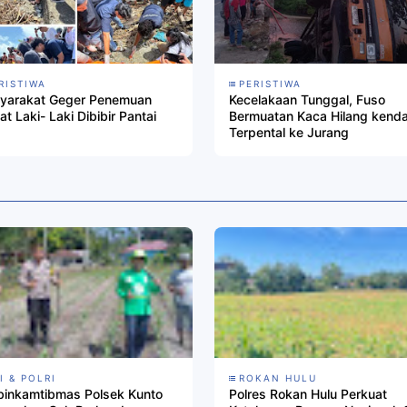
RISTIWA
PERISTIWA
yarakat Geger Penemuan
Kecelakaan Tunggal, Fuso
t Laki- Laki Dibibir Pantai
Bermuatan Kaca Hilang kenda
Terpental ke Jurang
I & POLRI
ROKAN HULU
binkamtibmas Polsek Kunto
Polres Rokan Hulu Perkuat