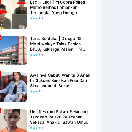
Lagi - Lagi Tim Cobra Polres
Metro Berhasil Amankan
Tersangka Yang Diduga
Pengguna Narkotika
Turut Berduka | Diduga RS
Mardiwaluyo Tolak Pasien
BPJS, Keluarga Pasien: "ini
Yang Katanya Bukan Keadaan
Darurat"
Awalnya Gabut, Wanita 3 Anak
Ini Sukses Kenalkan Kopi Dari
Simalungun di Bekasi
Unit Reskrim Polsek Sekincau
Tangkap Pelaku Pelecehan
Seksual Anak di Bawah Umur.