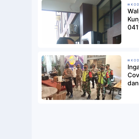
KOD
Wal
Kun
041
KOD
Ing
Cov
dan