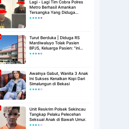
Lagi - Lagi Tim Cobra Polres
Metro Berhasil Amankan
Tersangka Yang Diduga
Pengguna Narkotika
Turut Berduka | Diduga RS
Mardiwaluyo Tolak Pasien
BPJS, Keluarga Pasien: "ini
Yang Katanya Bukan Keadaan
Darurat"
Awalnya Gabut, Wanita 3 Anak
Ini Sukses Kenalkan Kopi Dari
Simalungun di Bekasi
Unit Reskrim Polsek Sekincau
Tangkap Pelaku Pelecehan
Seksual Anak di Bawah Umur.