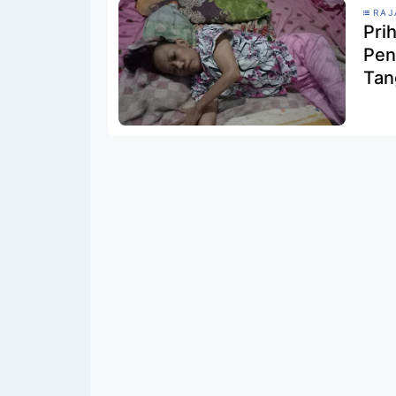
RAJ
Pri
Pen
Tan