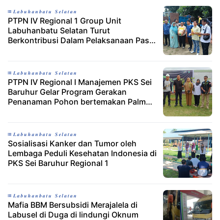
𝑳𝒂𝒃𝒖𝒉𝒂𝒏𝒃𝒂𝒕𝒖 𝑺𝒆𝒍𝒂𝒕𝒂𝒏
PTPN IV Regional 1 Group Unit
Labuhanbatu Selatan Turut
Berkontribusi Dalam Pelaksanaan Pasar
Murah Hari Besar Keagamaan Nasional
(HBKN) Natal 2025 dan Tahun Baru
2026
𝑳𝒂𝒃𝒖𝒉𝒂𝒏𝒃𝒂𝒕𝒖 𝑺𝒆𝒍𝒂𝒕𝒂𝒏
PTPN IV Regional I Manajemen PKS Sei
Baruhur Gelar Program Gerakan
Penanaman Pohon bertemakan PalmCo
Green Movement
𝑳𝒂𝒃𝒖𝒉𝒂𝒏𝒃𝒂𝒕𝒖 𝑺𝒆𝒍𝒂𝒕𝒂𝒏
Sosialisasi Kanker dan Tumor oleh
Lembaga Peduli Kesehatan Indonesia di
PKS Sei Baruhur Regional 1
𝑳𝒂𝒃𝒖𝒉𝒂𝒏𝒃𝒂𝒕𝒖 𝑺𝒆𝒍𝒂𝒕𝒂𝒏
Mafia BBM Bersubsidi Merajalela di
Labusel di Duga di lindungi Oknum