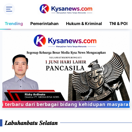
Trending
Pemerintahan
Hukum & Kriminal
TNI & POLR
rbaru dari berbagai bidang kehidupan masyarakat d
𝑳𝒂𝒃𝒖𝒉𝒂𝒏𝒃𝒂𝒕𝒖 𝑺𝒆𝒍𝒂𝒕𝒂𝒏