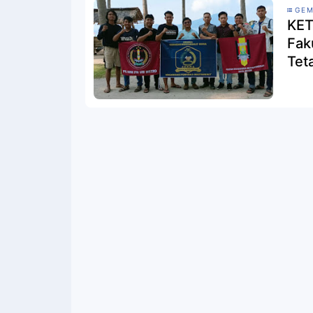
GEM
KET
Fak
Tet
Ber