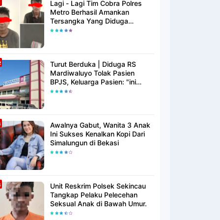
Lagi - Lagi Tim Cobra Polres
Metro Berhasil Amankan
Tersangka Yang Diduga
Pengguna Narkotika
Turut Berduka | Diduga RS
Mardiwaluyo Tolak Pasien
BPJS, Keluarga Pasien: "ini
Yang Katanya Bukan Keadaan
Darurat"
Awalnya Gabut, Wanita 3 Anak
Ini Sukses Kenalkan Kopi Dari
Simalungun di Bekasi
Unit Reskrim Polsek Sekincau
Tangkap Pelaku Pelecehan
Seksual Anak di Bawah Umur.