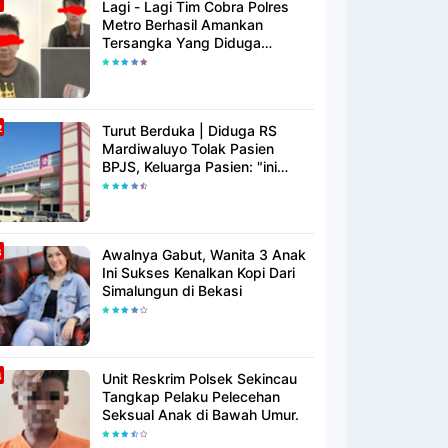
Lagi - Lagi Tim Cobra Polres
Metro Berhasil Amankan
Tersangka Yang Diduga
Pengguna Narkotika
Turut Berduka | Diduga RS
Mardiwaluyo Tolak Pasien
BPJS, Keluarga Pasien: "ini
Yang Katanya Bukan Keadaan
Darurat"
Awalnya Gabut, Wanita 3 Anak
Ini Sukses Kenalkan Kopi Dari
Simalungun di Bekasi
Unit Reskrim Polsek Sekincau
Tangkap Pelaku Pelecehan
Seksual Anak di Bawah Umur.