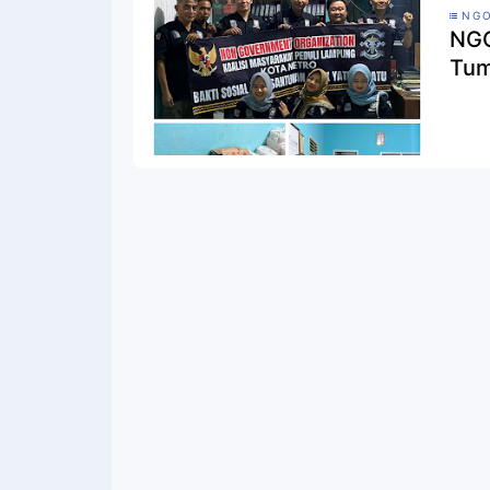
NGO
NGO
Tum