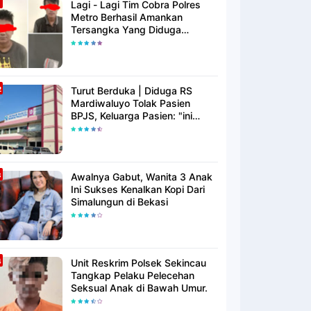
Lagi - Lagi Tim Cobra Polres
Metro Berhasil Amankan
Tersangka Yang Diduga
Pengguna Narkotika
Turut Berduka | Diduga RS
Mardiwaluyo Tolak Pasien
BPJS, Keluarga Pasien: "ini
Yang Katanya Bukan Keadaan
Darurat"
Awalnya Gabut, Wanita 3 Anak
Ini Sukses Kenalkan Kopi Dari
Simalungun di Bekasi
Unit Reskrim Polsek Sekincau
Tangkap Pelaku Pelecehan
Seksual Anak di Bawah Umur.