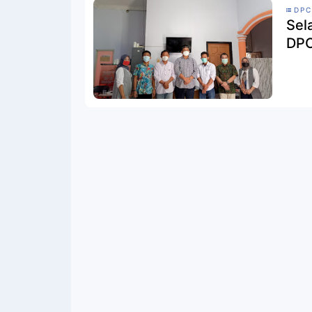
DPC
Sel
DPC