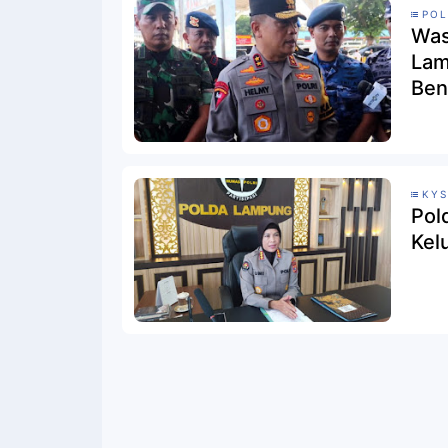
PO
Was
Lam
Ben
KY
Pol
Kel