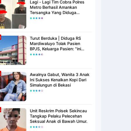
Lagi - Lagi Tim Cobra Polres
Metro Berhasil Amankan
Tersangka Yang Diduga
Pengguna Narkotika
Turut Berduka | Diduga RS
Mardiwaluyo Tolak Pasien
BPJS, Keluarga Pasien: "ini
Yang Katanya Bukan Keadaan
Darurat"
Awalnya Gabut, Wanita 3 Anak
Ini Sukses Kenalkan Kopi Dari
Simalungun di Bekasi
Unit Reskrim Polsek Sekincau
Tangkap Pelaku Pelecehan
Seksual Anak di Bawah Umur.