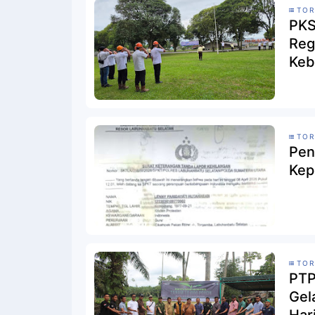
TO
PKS
Reg
Keb
20
TO
Pen
Kep
TO
PTP
Gel
Har