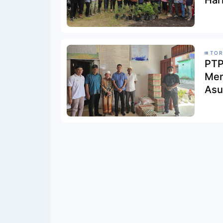
TO
PTP
Memberikan
Asu