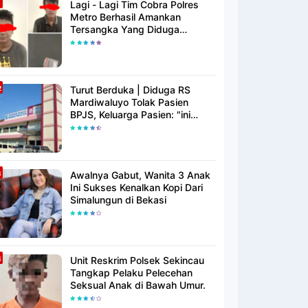
Lagi - Lagi Tim Cobra Polres
Metro Berhasil Amankan
Tersangka Yang Diduga
Pengguna Narkotika
Turut Berduka | Diduga RS
Mardiwaluyo Tolak Pasien
BPJS, Keluarga Pasien: "ini
Yang Katanya Bukan Keadaan
Darurat"
Awalnya Gabut, Wanita 3 Anak
Ini Sukses Kenalkan Kopi Dari
Simalungun di Bekasi
Unit Reskrim Polsek Sekincau
Tangkap Pelaku Pelecehan
Seksual Anak di Bawah Umur.