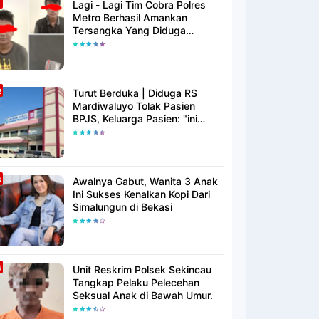
Lagi - Lagi Tim Cobra Polres
Metro Berhasil Amankan
Tersangka Yang Diduga
Pengguna Narkotika
Turut Berduka | Diduga RS
Mardiwaluyo Tolak Pasien
BPJS, Keluarga Pasien: "ini
Yang Katanya Bukan Keadaan
Darurat"
Awalnya Gabut, Wanita 3 Anak
Ini Sukses Kenalkan Kopi Dari
Simalungun di Bekasi
Unit Reskrim Polsek Sekincau
Tangkap Pelaku Pelecehan
Seksual Anak di Bawah Umur.