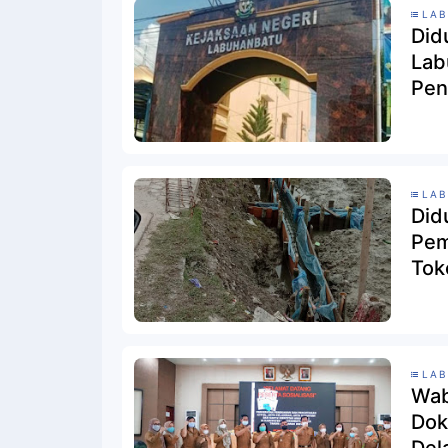
LAB
Did
Lab
Pen
LAB
Did
Pem
Tok
LAB
Wab
Dok
Del