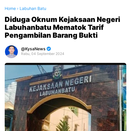
Home
›
Labuhan Batu
Diduga Oknum Kejaksaan Negeri
Labuhanbatu Mematok Tarif
Pengambilan Barang Bukti
KysaNews
Rabu, 04 September 2024
Premium
By
Raushan
Design
With
Shroff
Templates