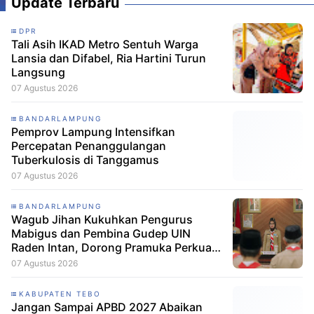
Update Terbaru
DPR
Tali Asih IKAD Metro Sentuh Warga
Lansia dan Difabel, Ria Hartini Turun
Langsung
07 Agustus 2026
BANDARLAMPUNG
Pemprov Lampung Intensifkan
Percepatan Penanggulangan
Tuberkulosis di Tanggamus
07 Agustus 2026
BANDARLAMPUNG
Wagub Jihan Kukuhkan Pengurus
Mabigus dan Pembina Gudep UIN
Raden Intan, Dorong Pramuka Perkuat
Karakter Generasi Muda
07 Agustus 2026
KABUPATEN TEBO
Jangan Sampai APBD 2027 Abaikan