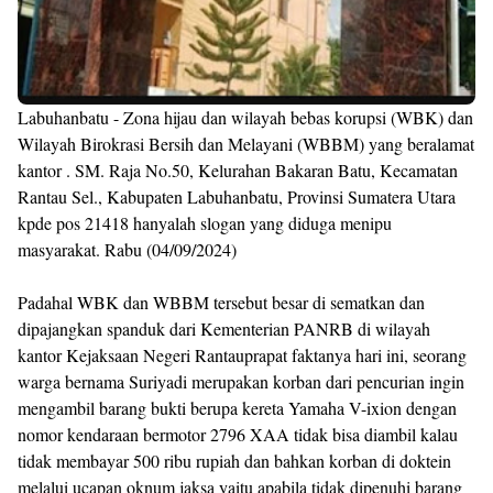
Labuhanbatu - Zona hijau dan wilayah bebas korupsi (WBK) dan
Wilayah Birokrasi Bersih dan Melayani (WBBM) yang beralamat
kantor . SM. Raja No.50, Kelurahan Bakaran Batu, Kecamatan
Rantau Sel., Kabupaten Labuhanbatu, Provinsi Sumatera Utara
kpde pos 21418 hanyalah slogan yang diduga menipu
masyarakat. Rabu (04/09/2024)
Padahal WBK dan WBBM tersebut besar di sematkan dan
dipajangkan spanduk dari Kementerian PANRB di wilayah
kantor Kejaksaan Negeri Rantauprapat faktanya hari ini, seorang
warga bernama Suriyadi merupakan korban dari pencurian ingin
mengambil barang bukti berupa kereta Yamaha V-ixion dengan
nomor kendaraan bermotor 2796 XAA tidak bisa diambil kalau
tidak membayar 500 ribu rupiah dan bahkan korban di doktein
melalui ucapan oknum jaksa yaitu apabila tidak dipenuhi barang