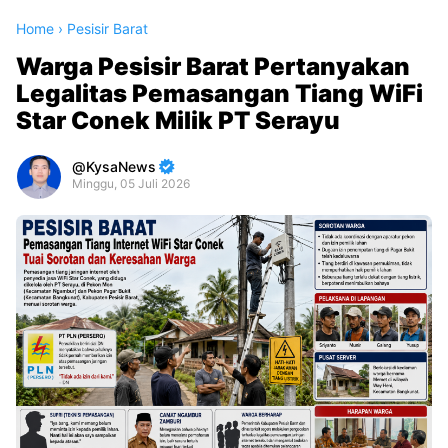
Home
›
Pesisir Barat
Warga Pesisir Barat Pertanyakan
Legalitas Pemasangan Tiang WiFi
Star Conek Milik PT Serayu
KysaNews
Minggu, 05 Juli 2026
Premium
By
Raushan
Design
With
Shroff
Templates