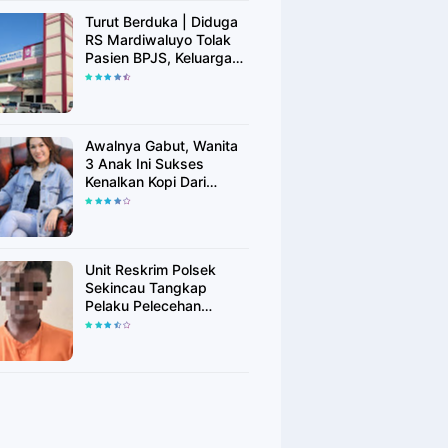
Turut Berduka | Diduga
RS Mardiwaluyo Tolak
Pasien BPJS, Keluarga
Pasien: "ini Yang
Katanya Bukan Keadaan
Darurat"
Awalnya Gabut, Wanita
3 Anak Ini Sukses
Kenalkan Kopi Dari
Simalungun di Bekasi
Unit Reskrim Polsek
Sekincau Tangkap
Pelaku Pelecehan
Seksual Anak di Bawah
Umur.