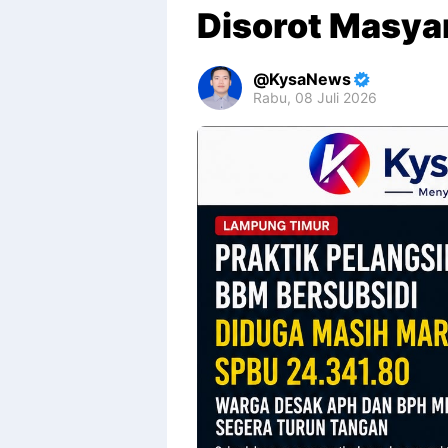
Disorot Masya
KysaNews
Rabu, 08 Juli 2026
Premium
By
Raushan
Design
With
Shroff
Templates