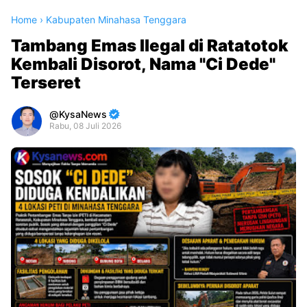
Home
›
Kabupaten Minahasa Tenggara
Tambang Emas Ilegal di Ratatotok
Kembali Disorot, Nama "Ci Dede"
Terseret
KysaNews
Rabu, 08 Juli 2026
Premium
By
Raushan
Design
With
Shroff
Templates