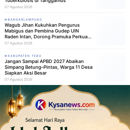
Tuberkulosis di Tanggamus
07 Agustus 2026
BANDARLAMPUNG
Wagub Jihan Kukuhkan Pengurus
Mabigus dan Pembina Gudep UIN
Raden Intan, Dorong Pramuka Perkuat
Karakter Generasi Muda
07 Agustus 2026
KABUPATEN TEBO
Jangan Sampai APBD 2027 Abaikan
Simpang Betung–Pintas, Warga 11 Desa
Siapkan Aksi Besar
07 Agustus 2026