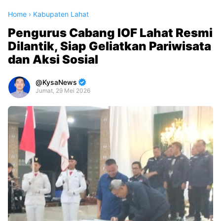
Home
›
Kabupaten Lahat
Pengurus Cabang IOF Lahat Resmi
Dilantik, Siap Geliatkan Pariwisata
dan Aksi Sosial
KysaNews
Jumat, 29 Mei 2026
Premium
By
Raushan
Design
With
Shroff
Templates