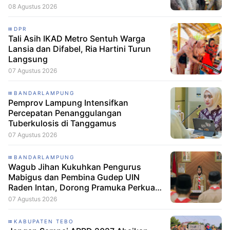
08 Agustus 2026
DPR
Tali Asih IKAD Metro Sentuh Warga
Lansia dan Difabel, Ria Hartini Turun
Langsung
07 Agustus 2026
BANDARLAMPUNG
Pemprov Lampung Intensifkan
Percepatan Penanggulangan
Tuberkulosis di Tanggamus
07 Agustus 2026
BANDARLAMPUNG
Wagub Jihan Kukuhkan Pengurus
Mabigus dan Pembina Gudep UIN
Raden Intan, Dorong Pramuka Perkuat
Karakter Generasi Muda
07 Agustus 2026
KABUPATEN TEBO