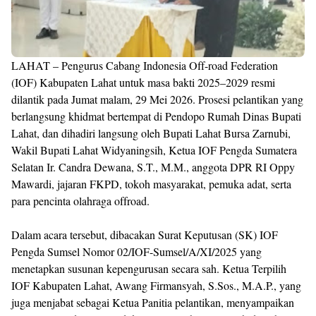
LAHAT – Pengurus Cabang Indonesia Off-road Federation
(IOF) Kabupaten Lahat untuk masa bakti 2025–2029 resmi
dilantik pada Jumat malam, 29 Mei 2026. Prosesi pelantikan yang
berlangsung khidmat bertempat di Pendopo Rumah Dinas Bupati
Lahat, dan dihadiri langsung oleh Bupati Lahat Bursa Zarnubi,
Wakil Bupati Lahat Widyaningsih, Ketua IOF Pengda Sumatera
Selatan Ir. Candra Dewana, S.T., M.M., anggota DPR RI Oppy
Mawardi, jajaran FKPD, tokoh masyarakat, pemuka adat, serta
para pencinta olahraga offroad.
Dalam acara tersebut, dibacakan Surat Keputusan (SK) IOF
Pengda Sumsel Nomor 02/IOF-Sumsel/A/XI/2025 yang
menetapkan susunan kepengurusan secara sah. Ketua Terpilih
IOF Kabupaten Lahat, Awang Firmansyah, S.Sos., M.A.P., yang
juga menjabat sebagai Ketua Panitia pelantikan, menyampaikan