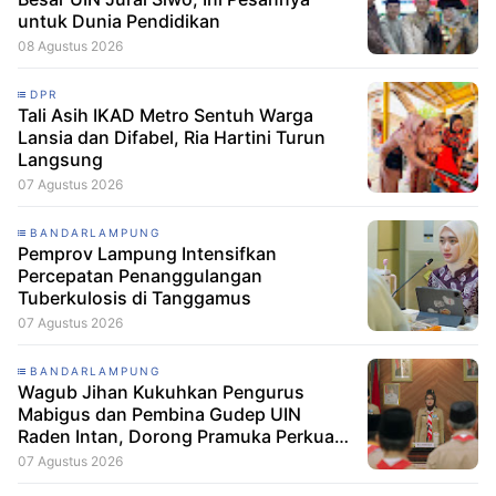
untuk Dunia Pendidikan
08 Agustus 2026
DPR
Tali Asih IKAD Metro Sentuh Warga
Lansia dan Difabel, Ria Hartini Turun
Langsung
07 Agustus 2026
BANDARLAMPUNG
Pemprov Lampung Intensifkan
Percepatan Penanggulangan
Tuberkulosis di Tanggamus
07 Agustus 2026
BANDARLAMPUNG
Wagub Jihan Kukuhkan Pengurus
Mabigus dan Pembina Gudep UIN
Raden Intan, Dorong Pramuka Perkuat
Karakter Generasi Muda
07 Agustus 2026