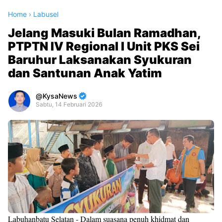
Home
›
Labusel
Jelang Masuki Bulan Ramadhan,
PTPTN IV Regional I Unit PKS Sei
Baruhur Laksanakan Syukuran
dan Santunan Anak Yatim
KysaNews
Sabtu, 14 Februari 2026
Premium
By
Raushan
Design
With
Shroff
Templates
Labuhanbatu Selatan - Dalam suasana penuh khidmat dan