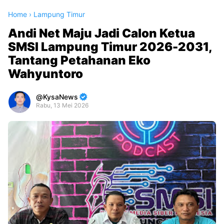
Home
›
Lampung Timur
Andi Net Maju Jadi Calon Ketua
SMSI Lampung Timur 2026-2031,
Tantang Petahanan Eko
Wahyuntoro
KysaNews
Rabu, 13 Mei 2026
Premium
By
Raushan
Design
With
Shroff
Templates