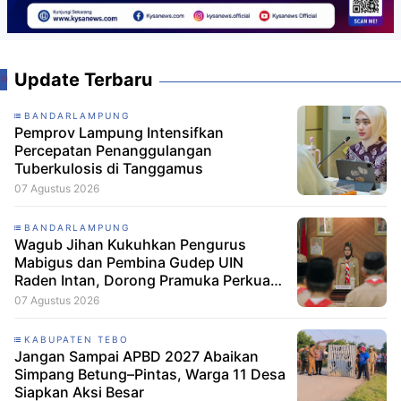
Update Terbaru
BANDARLAMPUNG
Pemprov Lampung Intensifkan
Percepatan Penanggulangan
Tuberkulosis di Tanggamus
07 Agustus 2026
BANDARLAMPUNG
Wagub Jihan Kukuhkan Pengurus
Mabigus dan Pembina Gudep UIN
Raden Intan, Dorong Pramuka Perkuat
Karakter Generasi Muda
07 Agustus 2026
KABUPATEN TEBO
Jangan Sampai APBD 2027 Abaikan
Simpang Betung–Pintas, Warga 11 Desa
Siapkan Aksi Besar