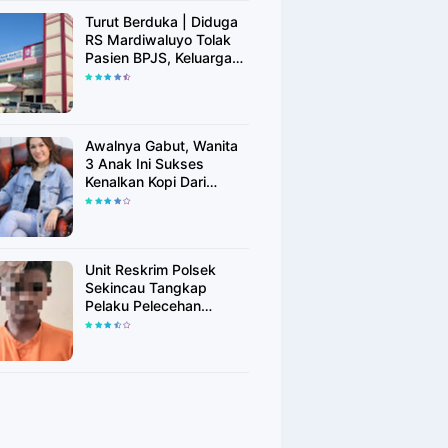
Turut Berduka | Diduga
RS Mardiwaluyo Tolak
Pasien BPJS, Keluarga
Pasien: "ini Yang
Katanya Bukan Keadaan
Darurat"
Awalnya Gabut, Wanita
3 Anak Ini Sukses
Kenalkan Kopi Dari
Simalungun di Bekasi
Unit Reskrim Polsek
Sekincau Tangkap
Pelaku Pelecehan
Seksual Anak di Bawah
Umur.