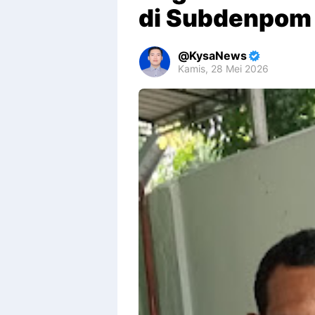
di Subdenpom
KysaNews
Kamis, 28 Mei 2026
Premium
By
Raushan
Design
With
Shroff
Templates