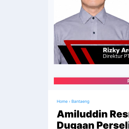
Portal Media Online
Home
›
Bantaeng
Amiluddin Res
Dugaan Perse