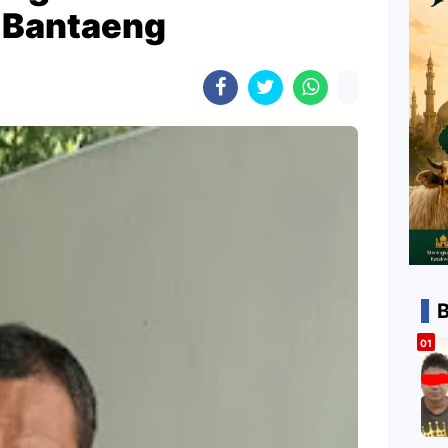
 Bantaeng
B