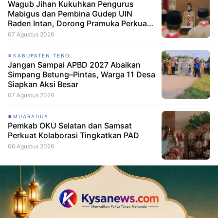
Wagub Jihan Kukuhkan Pengurus
Mabigus dan Pembina Gudep UIN
Raden Intan, Dorong Pramuka Perkuat
Karakter Generasi Muda
07 Agustus 2026
KABUPATEN TEBO
Jangan Sampai APBD 2027 Abaikan
Simpang Betung–Pintas, Warga 11 Desa
Siapkan Aksi Besar
07 Agustus 2026
MUARADUA
Pemkab OKU Selatan dan Samsat
Perkuat Kolaborasi Tingkatkan PAD
06 Agustus 2026