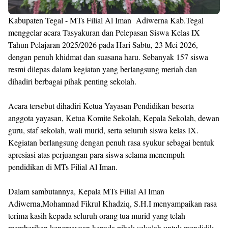
Kabupaten Tegal - MTs Filial Al Iman Adiwerna Kab.Tegal
menggelar acara Tasyakuran dan Pelepasan Siswa Kelas IX
Tahun Pelajaran 2025/2026 pada Hari Sabtu, 23 Mei 2026,
dengan penuh khidmat dan suasana haru. Sebanyak 157 siswa
resmi dilepas dalam kegiatan yang berlangsung meriah dan
dihadiri berbagai pihak penting sekolah.
Acara tersebut dihadiri Ketua Yayasan Pendidikan beserta
anggota yayasan, Ketua Komite Sekolah, Kepala Sekolah, dewan
guru, staf sekolah, wali murid, serta seluruh siswa kelas IX.
Kegiatan berlangsung dengan penuh rasa syukur sebagai bentuk
apresiasi atas perjuangan para siswa selama menempuh
pendidikan di MTs Filial Al Iman.
Dalam sambutannya, Kepala MTs Filial Al Iman
Adiwerna,Mohamnad Fikrul Khadziq, S.H.I menyampaikan rasa
terima kasih kepada seluruh orang tua murid yang telah
memberikan kepercayaan kepada pihak sekolah untuk mendidik