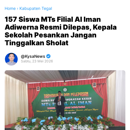
Home
›
Kabupaten Tegal
157 Siswa MTs Filial Al Iman
Adiwerna Resmi Dilepas, Kepala
Sekolah Pesankan Jangan
Tinggalkan Sholat
KysaNews
Sabtu, 23 Mei 2026
Premium
By
Raushan
Design
With
Shroff
Templates