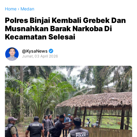
Home
›
Medan
Polres Binjai Kembali Grebek Dan
Musnahkan Barak Narkoba Di
Kecamatan Selesai
KysaNews
Jumat, 03 April 2026
Premium
By
Raushan
Design
With
Shroff
Templates