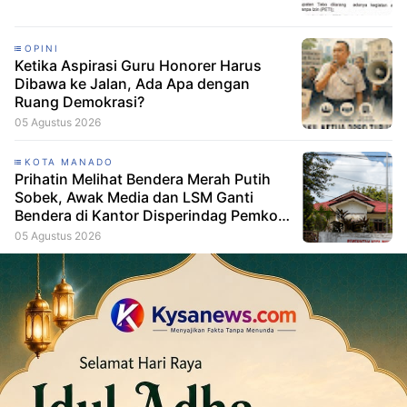
OPINI
Ketika Aspirasi Guru Honorer Harus
Dibawa ke Jalan, Ada Apa dengan
Ruang Demokrasi?
05 Agustus 2026
KOTA MANADO
Prihatin Melihat Bendera Merah Putih
Sobek, Awak Media dan LSM Ganti
Bendera di Kantor Disperindag Pemkot
Manado
05 Agustus 2026