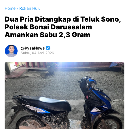
Home
›
Rokan Hulu
Dua Pria Ditangkap di Teluk Sono,
Polsek Bonai Darussalam
Amankan Sabu 2,3 Gram
KysaNews
Sabtu, 04 April 2026
Premium
By
Raushan
Design
With
Shroff
Templates