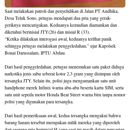
Saat melakukan patroli dan penyelidikan di Jalan PT Andhika,
Desa Teluk Sono, petugas mendapati dua pria yang gerak-
geriknya mencurigakan. Keduanya kemudian diamankan dan
diketahui berinisial JTY(26) dan inisial R (33).
“Ketika dilakukan interogasi awal, keduanya terlihat panik
sehingga petugas melakukan penggeledahan,” ujar Kapolsek
Bonai Darussalam, IPTU Abdau.
Dari hasil penggeledahan, petugas menemukan satu paket diduga
narkotika jenis sabu seberat kotor 2,3 gram yang disimpan oleh
tersangka JTY. Selain itu, polisi juga mengamankan satu unit
handphone merek Infinix warna abu-abu beserta kartu SIM, serta
satu unit sepeda motor Honda Beat Street warna biru tanpa nomor
polisi yang digunakan para tersangka.
Dari hasil pemeriksaan awal, kedua tersangka mengakui bahwa
barang haram tersebut merupakan milik mereka yang diperoleh
dari seorang pria berinisial H yang saat ini masih dalam pencarian