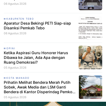
06 Agustus 2026
KABUPATEN TEBO
Aparatur Desa Bekingi PETI Siap-siap
Disanksi Pemkab Tebo
06 Agustus 2026
OPINI
Ketika Aspirasi Guru Honorer Harus
Dibawa ke Jalan, Ada Apa dengan
Ruang Demokrasi?
05 Agustus 2026
KOTA MANADO
Prihatin Melihat Bendera Merah Putih
Sobek, Awak Media dan LSM Ganti
Bendera di Kantor Disperindag Pemkot
Manado
05 Agustus 2026