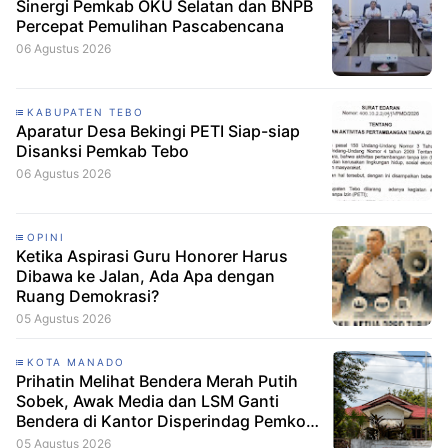
Sinergi Pemkab OKU Selatan dan BNPB
Percepat Pemulihan Pascabencana
06 Agustus 2026
KABUPATEN TEBO
Aparatur Desa Bekingi PETI Siap-siap
Disanksi Pemkab Tebo
06 Agustus 2026
OPINI
Ketika Aspirasi Guru Honorer Harus
Dibawa ke Jalan, Ada Apa dengan
Ruang Demokrasi?
05 Agustus 2026
KOTA MANADO
Prihatin Melihat Bendera Merah Putih
Sobek, Awak Media dan LSM Ganti
Bendera di Kantor Disperindag Pemkot
Manado
05 Agustus 2026