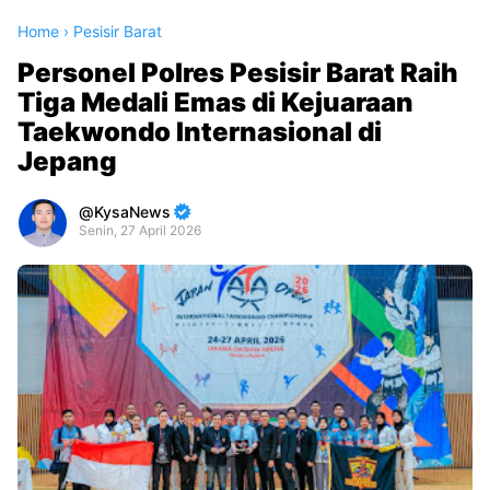
Home
›
Pesisir Barat
Personel Polres Pesisir Barat Raih
Tiga Medali Emas di Kejuaraan
Taekwondo Internasional di
Jepang
KysaNews
Senin, 27 April 2026
Premium
By
Raushan
Design
With
Shroff
Templates