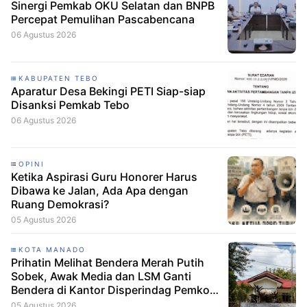
Sinergi Pemkab OKU Selatan dan BNPB
Percepat Pemulihan Pascabencana
06 Agustus 2026
KABUPATEN TEBO
Aparatur Desa Bekingi PETI Siap-siap
Disanksi Pemkab Tebo
06 Agustus 2026
OPINI
Ketika Aspirasi Guru Honorer Harus
Dibawa ke Jalan, Ada Apa dengan
Ruang Demokrasi?
05 Agustus 2026
KOTA MANADO
Prihatin Melihat Bendera Merah Putih
Sobek, Awak Media dan LSM Ganti
Bendera di Kantor Disperindag Pemkot
Manado
05 Agustus 2026