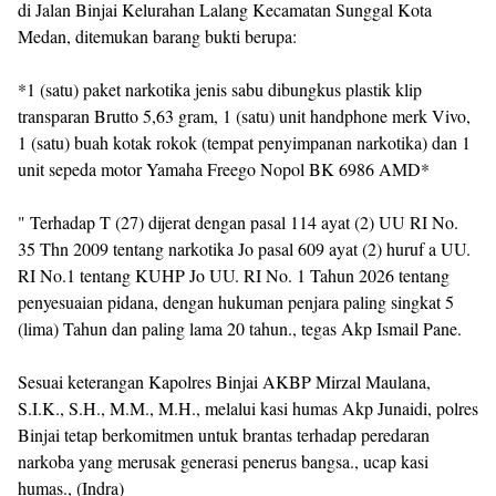
di Jalan Binjai Kelurahan Lalang Kecamatan Sunggal Kota
Medan, ditemukan barang bukti berupa:
*1 (satu) paket narkotika jenis sabu dibungkus plastik klip
transparan Brutto 5,63 gram, 1 (satu) unit handphone merk Vivo,
1 (satu) buah kotak rokok (tempat penyimpanan narkotika) dan 1
unit sepeda motor Yamaha Freego Nopol BK 6986 AMD*
" Terhadap T (27) dijerat dengan pasal 114 ayat (2) UU RI No.
35 Thn 2009 tentang narkotika Jo pasal 609 ayat (2) huruf a UU.
RI No.1 tentang KUHP Jo UU. RI No. 1 Tahun 2026 tentang
penyesuaian pidana, dengan hukuman penjara paling singkat 5
(lima) Tahun dan paling lama 20 tahun., tegas Akp Ismail Pane.
Sesuai keterangan Kapolres Binjai AKBP Mirzal Maulana,
S.I.K., S.H., M.M., M.H., melalui kasi humas Akp Junaidi, polres
Binjai tetap berkomitmen untuk brantas terhadap peredaran
narkoba yang merusak generasi penerus bangsa., ucap kasi
humas., (Indra)