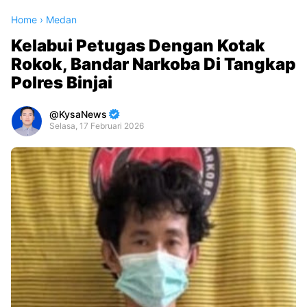
Home
›
Medan
Kelabui Petugas Dengan Kotak
Rokok, Bandar Narkoba Di Tangkap
Polres Binjai
KysaNews
Selasa, 17 Februari 2026
Premium
By
Raushan
Design
With
Shroff
Templates