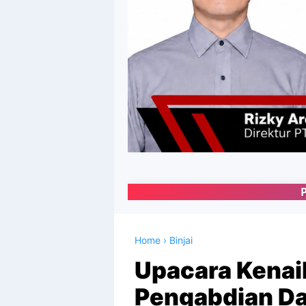
Portal Media Online 
Home
›
Binjai
Upacara Kenai
Pengabdian Da