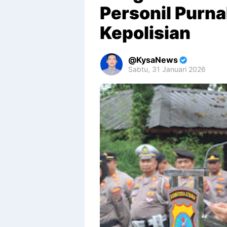
Personil Purna
Kepolisian
KysaNews
Sabtu, 31 Januari 2026
Premium
By
Raushan
Design
With
Shroff
Templates