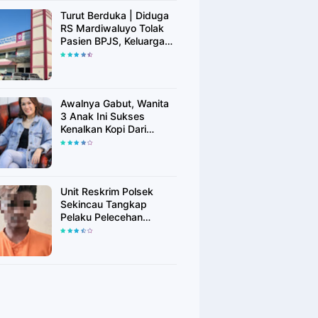
Turut Berduka | Diduga
RS Mardiwaluyo Tolak
Pasien BPJS, Keluarga
Pasien: "ini Yang
Katanya Bukan Keadaan
Darurat"
Awalnya Gabut, Wanita
3 Anak Ini Sukses
Kenalkan Kopi Dari
Simalungun di Bekasi
Unit Reskrim Polsek
Sekincau Tangkap
Pelaku Pelecehan
Seksual Anak di Bawah
Umur.