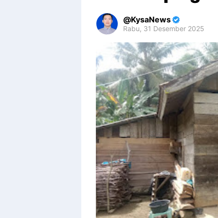
KysaNews
Rabu, 31 Desember 2025
Premium
By
Raushan
Design
With
Shroff
Templates