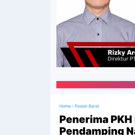
Portal Media Onl
Home
›
Pesisir Barat
Penerima PKH 
Pendamping Na