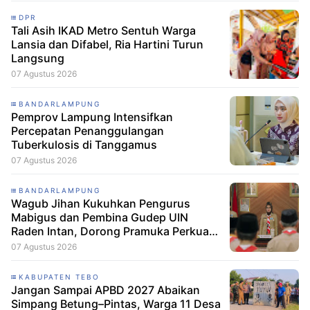
DPR
Tali Asih IKAD Metro Sentuh Warga
Lansia dan Difabel, Ria Hartini Turun
Langsung
07 Agustus 2026
BANDARLAMPUNG
Pemprov Lampung Intensifkan
Percepatan Penanggulangan
Tuberkulosis di Tanggamus
07 Agustus 2026
BANDARLAMPUNG
Wagub Jihan Kukuhkan Pengurus
Mabigus dan Pembina Gudep UIN
Raden Intan, Dorong Pramuka Perkuat
Karakter Generasi Muda
07 Agustus 2026
KABUPATEN TEBO
Jangan Sampai APBD 2027 Abaikan
Simpang Betung–Pintas, Warga 11 Desa