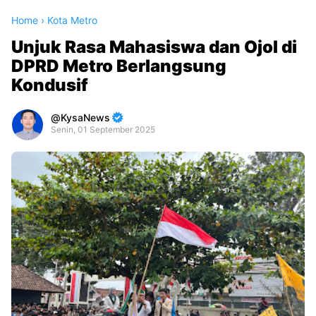
Home
›
Kota Metro
Unjuk Rasa Mahasiswa dan Ojol di
DPRD Metro Berlangsung
Kondusif
KysaNews
Senin, 01 September 2025
Premium
By
Raushan
Design
With
Shroff
Templates