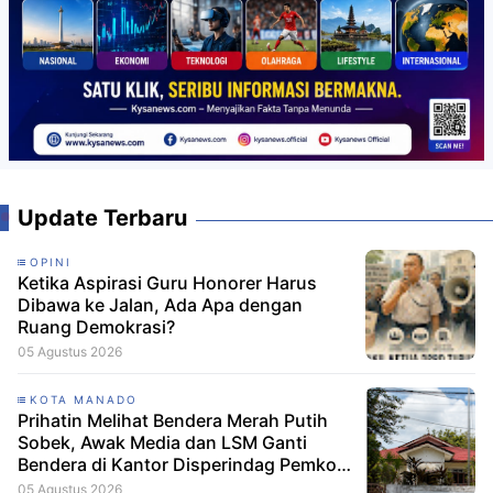
Update Terbaru
OPINI
Ketika Aspirasi Guru Honorer Harus
Dibawa ke Jalan, Ada Apa dengan
Ruang Demokrasi?
05 Agustus 2026
KOTA MANADO
Prihatin Melihat Bendera Merah Putih
Sobek, Awak Media dan LSM Ganti
Bendera di Kantor Disperindag Pemkot
Manado
05 Agustus 2026