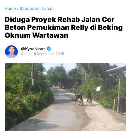
Home
›
Kabupaten Lahat
Diduga Proyek Rehab Jalan Cor
Beton Pemukiman Relly di Beking
Oknum Wartawan
KysaNews
Senin, 15 September 2025
Premium
By
Raushan
Design
With
Shroff
Templates