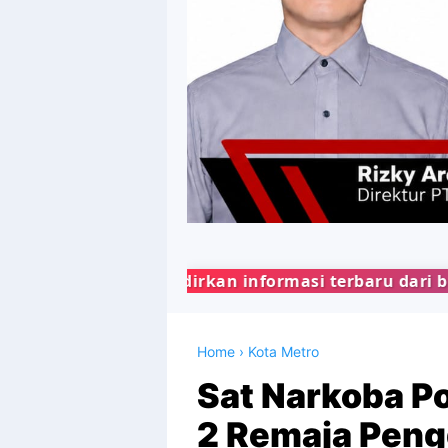
rkan informasi terbaru dari berbagai bidang kehid
Home
›
Kota Metro
Sat Narkoba P
2 Remaja Peng