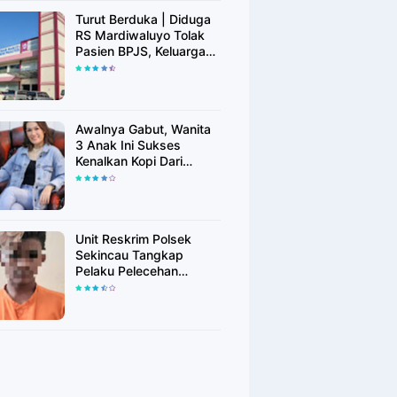
Turut Berduka | Diduga
RS Mardiwaluyo Tolak
Pasien BPJS, Keluarga
Pasien: "ini Yang
Katanya Bukan Keadaan
Darurat"
Awalnya Gabut, Wanita
3 Anak Ini Sukses
Kenalkan Kopi Dari
Simalungun di Bekasi
Unit Reskrim Polsek
Sekincau Tangkap
Pelaku Pelecehan
Seksual Anak di Bawah
Umur.