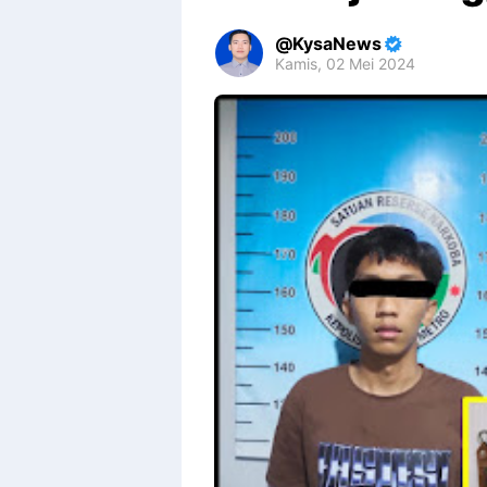
KysaNews
Kamis, 02 Mei 2024
Premium
By
Raushan
Design
With
Shroff
Templates