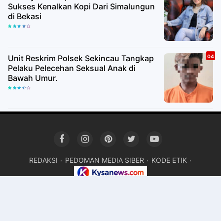
Sukses Kenalkan Kopi Dari Simalungun
di Bekasi
Unit Reskrim Polsek Sekincau Tangkap
Pelaku Pelecehan Seksual Anak di
Bawah Umur.
REDAKSI
PEDOMAN MEDIA SIBER
KODE ETIK
Devloved By. Mr.TEM ©
KYSANEWS
Premium
By