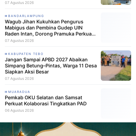
07 Agustus 2026
BANDARLAMPUNG
Wagub Jihan Kukuhkan Pengurus
Mabigus dan Pembina Gudep UIN
Raden Intan, Dorong Pramuka Perkuat
Karakter Generasi Muda
07 Agustus 2026
KABUPATEN TEBO
Jangan Sampai APBD 2027 Abaikan
Simpang Betung–Pintas, Warga 11 Desa
Siapkan Aksi Besar
07 Agustus 2026
MUARADUA
Pemkab OKU Selatan dan Samsat
Perkuat Kolaborasi Tingkatkan PAD
06 Agustus 2026