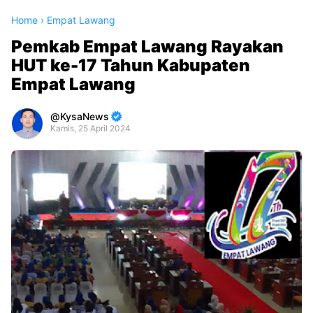
Home
›
Empat Lawang
Pemkab Empat Lawang Rayakan
HUT ke-17 Tahun Kabupaten
Empat Lawang
KysaNews
Kamis, 25 April 2024
Premium
By
Raushan
Design
With
Shroff
Templates