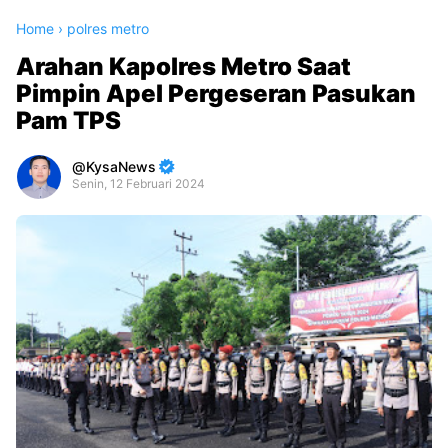
Home
›
polres metro
Arahan Kapolres Metro Saat
Pimpin Apel Pergeseran Pasukan
Pam TPS
KysaNews
Senin, 12 Februari 2024
Premium
By
Raushan
Design
With
Shroff
Templates