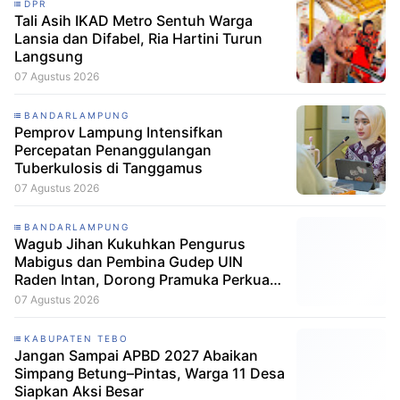
DPR
Tali Asih IKAD Metro Sentuh Warga
Lansia dan Difabel, Ria Hartini Turun
Langsung
07 Agustus 2026
BANDARLAMPUNG
Pemprov Lampung Intensifkan
Percepatan Penanggulangan
Tuberkulosis di Tanggamus
07 Agustus 2026
BANDARLAMPUNG
Wagub Jihan Kukuhkan Pengurus
Mabigus dan Pembina Gudep UIN
Raden Intan, Dorong Pramuka Perkuat
Karakter Generasi Muda
07 Agustus 2026
KABUPATEN TEBO
Jangan Sampai APBD 2027 Abaikan
Simpang Betung–Pintas, Warga 11 Desa
Siapkan Aksi Besar