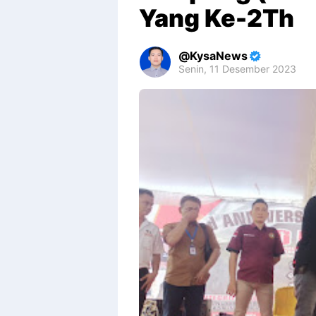
Yang Ke-2Th
KysaNews
Senin, 11 Desember 2023
Premium
By
Raushan
Design
With
Shroff
Templates