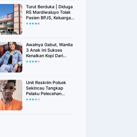
Turut Berduka | Diduga
RS Mardiwaluyo Tolak
Pasien BPJS, Keluarga
Pasien: "ini Yang
Katanya Bukan Keadaan
Darurat"
Awalnya Gabut, Wanita
3 Anak Ini Sukses
Kenalkan Kopi Dari
Simalungun di Bekasi
Unit Reskrim Polsek
Sekincau Tangkap
Pelaku Pelecehan
Seksual Anak di Bawah
Umur.