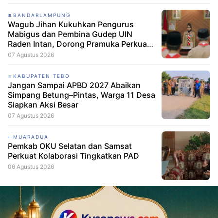
BANDARLAMPUNG
Wagub Jihan Kukuhkan Pengurus
Mabigus dan Pembina Gudep UIN
Raden Intan, Dorong Pramuka Perkuat
Karakter Generasi Muda
07 Agustus 2026
KABUPATEN TEBO
Jangan Sampai APBD 2027 Abaikan
Simpang Betung–Pintas, Warga 11 Desa
Siapkan Aksi Besar
07 Agustus 2026
MUARADUA
Pemkab OKU Selatan dan Samsat
Perkuat Kolaborasi Tingkatkan PAD
06 Agustus 2026