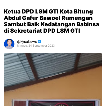
Ketua DPD LSM GTI Kota Bitung
Abdul Gafur Bawoel Rumengan
Sambut Baik Kedatangan Babinsa
di Sekretariat DPD LSM GTI
KysaNews
Minggu, 24 September 2023
Premium
By
Raushan
Design
With
Shroff
Templates