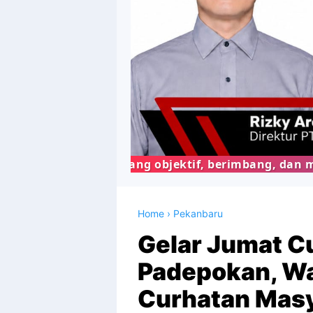
ita yang objektif, berimbang, dan mudah dipahami,
Home
›
Pekanbaru
Gelar Jumat C
Padepokan, Wa
Curhatan Masy