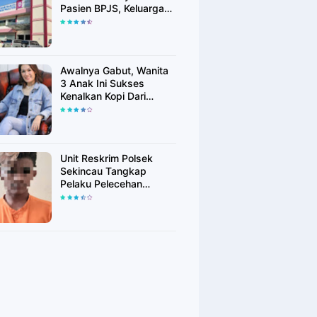
Pasien BPJS, Keluarga
Pasien: "ini Yang
Katanya Bukan Keadaan
Darurat"
Awalnya Gabut, Wanita
3 Anak Ini Sukses
Kenalkan Kopi Dari
Simalungun di Bekasi
Unit Reskrim Polsek
Sekincau Tangkap
Pelaku Pelecehan
Seksual Anak di Bawah
Umur.