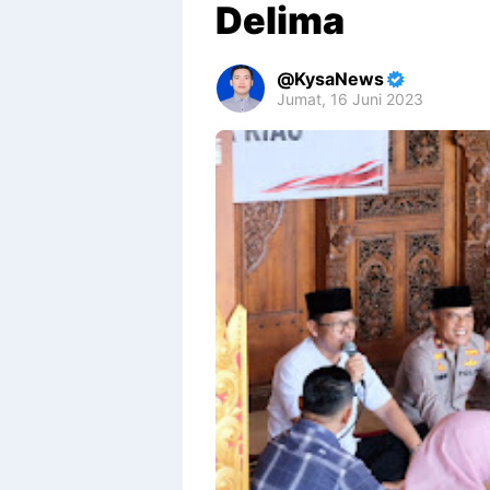
Delima
KysaNews
Jumat, 16 Juni 2023
Premium
By
Raushan
Design
With
Shroff
Templates