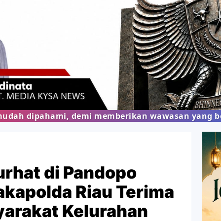
 demi memberikan wawasan yang bermanfaat bagi pu
urhat di Pandopo
kapolda Riau Terima
arakat Kelurahan