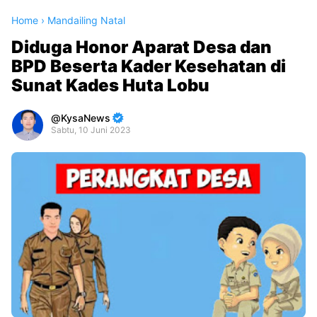
Home
›
Mandailing Natal
Diduga Honor Aparat Desa dan
BPD Beserta Kader Kesehatan di
Sunat Kades Huta Lobu
KysaNews
Sabtu, 10 Juni 2023
Premium
By
Raushan
Design
With
Shroff
Templates