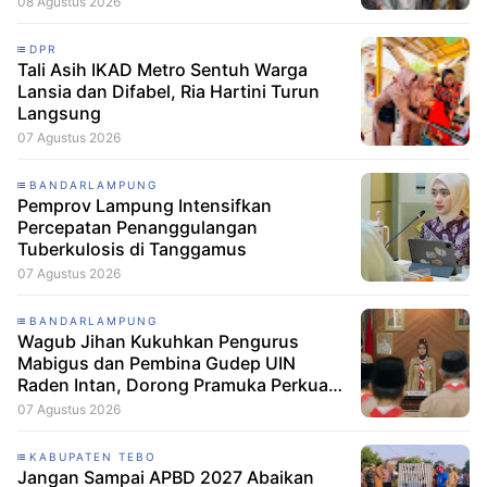
08 Agustus 2026
DPR
Tali Asih IKAD Metro Sentuh Warga
Lansia dan Difabel, Ria Hartini Turun
Langsung
07 Agustus 2026
BANDARLAMPUNG
Pemprov Lampung Intensifkan
Percepatan Penanggulangan
Tuberkulosis di Tanggamus
07 Agustus 2026
BANDARLAMPUNG
Wagub Jihan Kukuhkan Pengurus
Mabigus dan Pembina Gudep UIN
Raden Intan, Dorong Pramuka Perkuat
Karakter Generasi Muda
07 Agustus 2026
KABUPATEN TEBO
Jangan Sampai APBD 2027 Abaikan