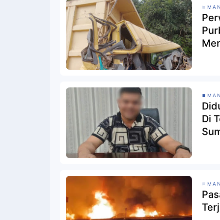
MAN
Per
Pur
Men
MAN
Did
Di 
Su
MAN
Pasa
Ter