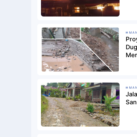
MAN
Pro
Dug
Mer
MAN
Jal
San