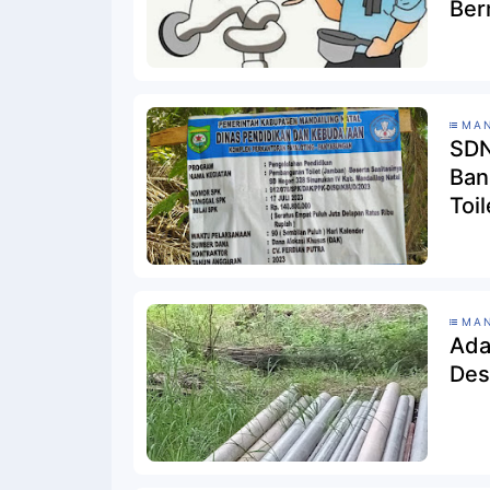
Ber
MAN
SDN
Ban
Toi
MAN
Ada
Des