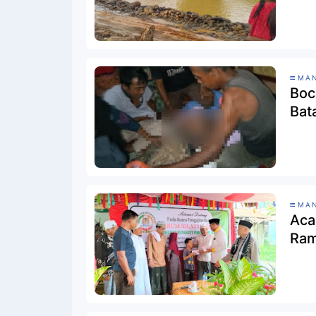
MAN
Boc
Bat
MAN
Aca
Ram