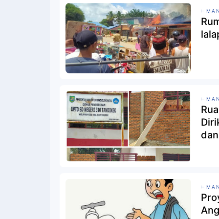
MAN
Rum
lal
MAN
Rua
Dir
dan
Bia
MAN
Pro
Ang