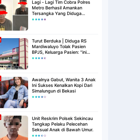
Lagi - Lagi Tim Cobra Polres
Metro Berhasil Amankan
Tersangka Yang Diduga
Pengguna Narkotika
Turut Berduka | Diduga RS
Mardiwaluyo Tolak Pasien
BPJS, Keluarga Pasien: "ini
Yang Katanya Bukan Keadaan
Darurat"
Awalnya Gabut, Wanita 3 Anak
Ini Sukses Kenalkan Kopi Dari
Simalungun di Bekasi
Unit Reskrim Polsek Sekincau
Tangkap Pelaku Pelecehan
Seksual Anak di Bawah Umur.