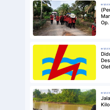
MAN
(Pe
Man
Op.
Ter
MAN
Did
Des
Ole
MAN
Jal
Kil