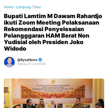
Home
›
Lampung Timur
Bupati Lamtim M Dawam Rahardjo
ikuti Zoom Meeting Pelaksanaan
Rekomendasi Penyelesaian
Pelangggaran HAM Berat Non
Yudisial oleh Presiden Joko
Widodo
KysaNews
Selasa, 27 Juni 2023
Premium
By
Raushan
Design
With
Shroff
Templates