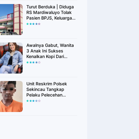
Turut Berduka | Diduga
RS Mardiwaluyo Tolak
Pasien BPJS, Keluarga
Pasien: "ini Yang
Katanya Bukan Keadaan
Darurat"
Awalnya Gabut, Wanita
3 Anak Ini Sukses
Kenalkan Kopi Dari
Simalungun di Bekasi
Unit Reskrim Polsek
Sekincau Tangkap
Pelaku Pelecehan
Seksual Anak di Bawah
Umur.