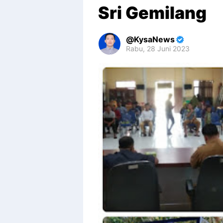
Sri Gemilang
KysaNews
Rabu, 28 Juni 2023
Premium
By
Raushan
Design
With
Shroff
Templates