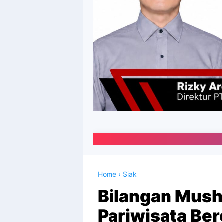
Portal Media Online
Home
›
Siak
Bilangan Mush
Pariwisata B