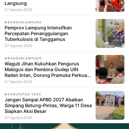
Langsung
07 Agustus 2026
BANDARLAMPUNG
Pemprov Lampung Intensifkan
Percepatan Penanggulangan
Tuberkulosis di Tanggamus
07 Agustus 2026
BANDARLAMPUNG
Wagub Jihan Kukuhkan Pengurus
Mabigus dan Pembina Gudep UIN
Raden Intan, Dorong Pramuka Perkuat
Karakter Generasi Muda
07 Agustus 2026
KABUPATEN TEBO
Jangan Sampai APBD 2027 Abaikan
Simpang Betung–Pintas, Warga 11 Desa
Siapkan Aksi Besar
07 Agustus 2026