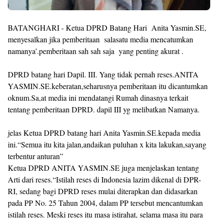
BATANGHARI - Ketua DPRD Batang Hari Anita Yasmin.SE,
menyesalkan jika pemberitaan salasatu media mencatumkan
namanya’.pemberitaan sah sah saja yang penting akurat .
DPRD batang hari Dapil. III. Yang tidak pernah reses.ANITA
YASMIN.SE.keberatan,seharusnya pemberitaan itu dicantumkan
oknum.Sa,at media ini mendatangi Rumah dinasnya terkait
tentang pemberitaan DPRD. dapil III yg melibatkan Namanya.
jelas Ketua DPRD batang hari Anita Yasmin.SE.kepada media
ini.“Semua itu kita jalan,andaikan puluhan x kita lakukan,sayang
terbentur anturan”
Ketua DPRD ANITA YASMIN.SE juga menjelaskan tentang
Arti dari reses.“Istilah reses di Indonesia lazim dikenal di DPR-
RI, sedang bagi DPRD reses mulai diterapkan dan didasarkan
pada PP No. 25 Tahun 2004, dalam PP tersebut mencantumkan
istilah reses. Meski reses itu masa istirahat, selama masa itu para