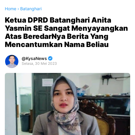
Home
›
Batanghari
Ketua DPRD Batanghari Anita
Yasmin SE Sangat Menyayangkan
Atas BeredarNya Berita Yang
Mencantumkan Nama Beliau
KysaNews
Selasa, 30 Mei 2023
Premium
By
Raushan
Design
With
Shroff
Templates