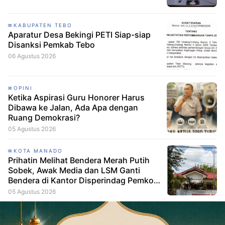
KABUPATEN TEBO
Aparatur Desa Bekingi PETI Siap-siap
Disanksi Pemkab Tebo
06 Agustus 2026
OPINI
Ketika Aspirasi Guru Honorer Harus
Dibawa ke Jalan, Ada Apa dengan
Ruang Demokrasi?
05 Agustus 2026
KOTA MANADO
Prihatin Melihat Bendera Merah Putih
Sobek, Awak Media dan LSM Ganti
Bendera di Kantor Disperindag Pemkot
Manado
05 Agustus 2026