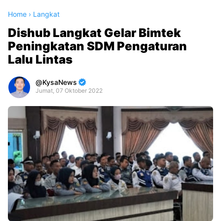
Home
›
Langkat
Dishub Langkat Gelar Bimtek
Peningkatan SDM Pengaturan
Lalu Lintas
KysaNews
Jumat, 07 Oktober 2022
Premium
By
Raushan
Design
With
Shroff
Templates