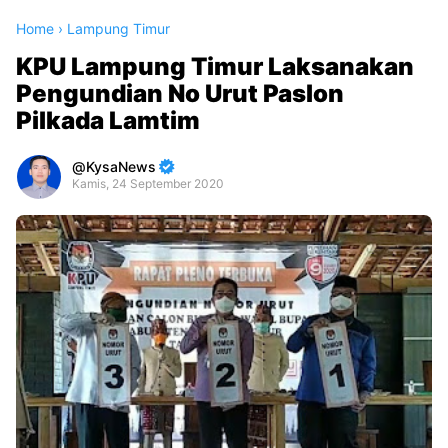
Home
›
Lampung Timur
KPU Lampung Timur Laksanakan
Pengundian No Urut Paslon
Pilkada Lamtim
KysaNews
Kamis, 24 September 2020
Premium
By
Raushan
Design
With
Shroff
Templates