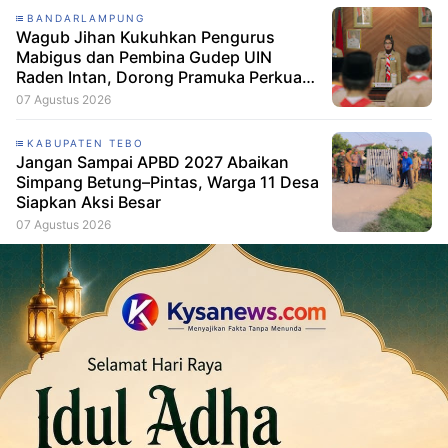
BANDARLAMPUNG
Wagub Jihan Kukuhkan Pengurus
Mabigus dan Pembina Gudep UIN
Raden Intan, Dorong Pramuka Perkuat
Karakter Generasi Muda
07 Agustus 2026
KABUPATEN TEBO
Jangan Sampai APBD 2027 Abaikan
Simpang Betung–Pintas, Warga 11 Desa
Siapkan Aksi Besar
07 Agustus 2026