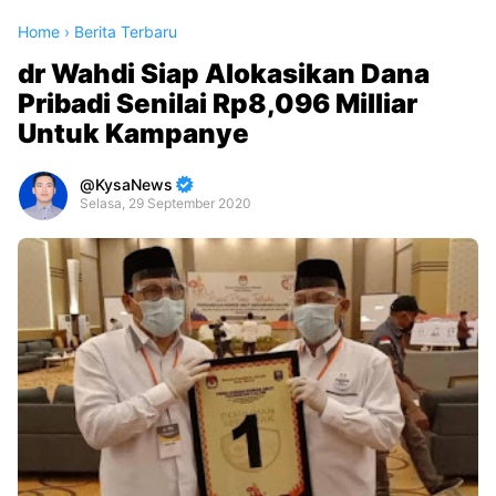
Home
›
Berita Terbaru
dr Wahdi Siap Alokasikan Dana
Pribadi Senilai Rp8,096 Milliar
Untuk Kampanye
KysaNews
Selasa, 29 September 2020
Premium
By
Raushan
Design
With
Shroff
Templates