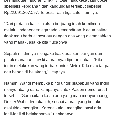
Di mana dari laporan LHKPN, total harta kekayaan dokter
spesialis kebidanan dan kandungan tersebut sebesar
Rp22.091.207.597. Terbesar dari tiga calon lainnya.
“Dari pertama kali kita akan berjuang telah komitmen
melalui independen agar ada kemandirian. Kedua paling
tidak mau berbuat sesuatu dengan apa yang diamanahkan
yang mahakuasa ke kita,” ucapnya.
Sejauh ini dirinya mengaku tidak ada sumbangan dari
pihak manapun, meski aturannya diperbolehkan. “Kita
ingin melakukan yang terbaik untuk Metro. Kita mau tanpa
ada beban di belakang,” ucapnya.
Namun, Wahdi membuka pintu untuk siapapun yang ingin
menyumbang dana kampanye untuk Paslon nomor urut I
tersebut. “Sampaikan kalau ada yang mau menyumbang,
Dokter Wahdi terbuka
loh,
sesuai aturan yang berlaku,
asal tidak mengikat. Karena kalau mengikat pasti ada
janji-janji di belakangnya,” ungkapnya.