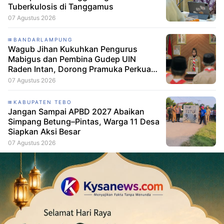
Tuberkulosis di Tanggamus
07 Agustus 2026
BANDARLAMPUNG
Wagub Jihan Kukuhkan Pengurus
Mabigus dan Pembina Gudep UIN
Raden Intan, Dorong Pramuka Perkuat
Karakter Generasi Muda
07 Agustus 2026
KABUPATEN TEBO
Jangan Sampai APBD 2027 Abaikan
Simpang Betung–Pintas, Warga 11 Desa
Siapkan Aksi Besar
07 Agustus 2026