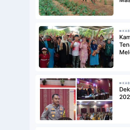
KAB
Kam
Ten
Mel
Pen
KAB
Dek
20