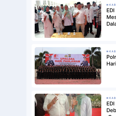
KAB
EDI
Mes
Dala
Sis
Mes
KAB
Pol
Har
KAB
EDI
Deb