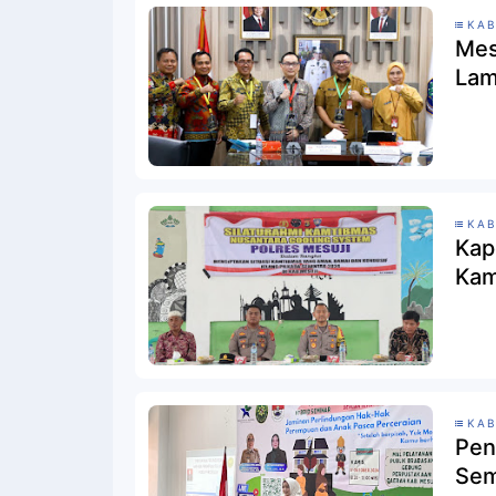
KAB
Mes
Lam
KAB
Kap
Kam
KAB
Pen
Sem