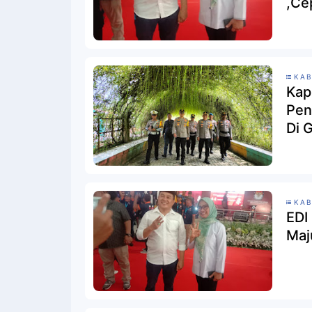
,Ce
KAB
Kap
Pen
Di 
KAB
EDI
Maj