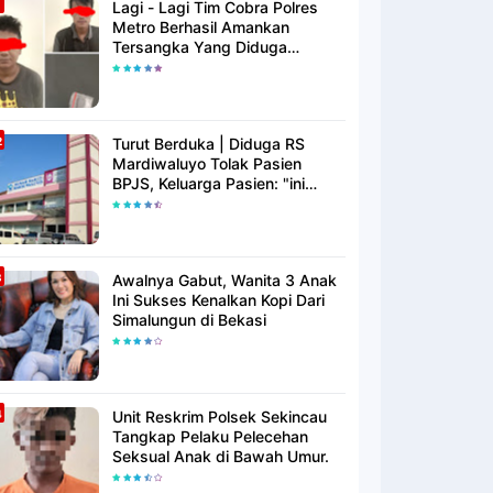
Lagi - Lagi Tim Cobra Polres
Metro Berhasil Amankan
Tersangka Yang Diduga
Pengguna Narkotika
Turut Berduka | Diduga RS
Mardiwaluyo Tolak Pasien
BPJS, Keluarga Pasien: "ini
Yang Katanya Bukan Keadaan
Darurat"
Awalnya Gabut, Wanita 3 Anak
Ini Sukses Kenalkan Kopi Dari
Simalungun di Bekasi
Unit Reskrim Polsek Sekincau
Tangkap Pelaku Pelecehan
Seksual Anak di Bawah Umur.