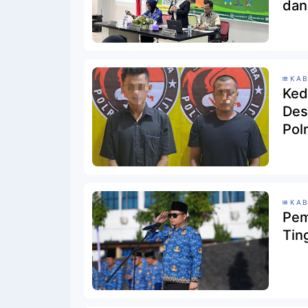
dan
KAB
Ked
Des
Pol
KAB
Pem
Tin