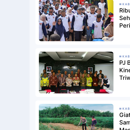
KAB
Rib
Seh
Per
KAB
PJ 
Kin
Tri
Nov
KAB
Gia
Sam
Mas