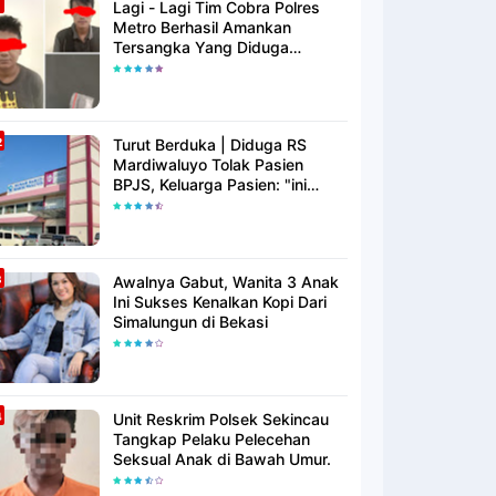
Lagi - Lagi Tim Cobra Polres
Metro Berhasil Amankan
Tersangka Yang Diduga
Pengguna Narkotika
Turut Berduka | Diduga RS
Mardiwaluyo Tolak Pasien
BPJS, Keluarga Pasien: "ini
Yang Katanya Bukan Keadaan
Darurat"
Awalnya Gabut, Wanita 3 Anak
Ini Sukses Kenalkan Kopi Dari
Simalungun di Bekasi
Unit Reskrim Polsek Sekincau
Tangkap Pelaku Pelecehan
Seksual Anak di Bawah Umur.