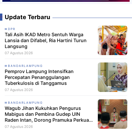
Update Terbaru
DPR
Tali Asih IKAD Metro Sentuh Warga
Lansia dan Difabel, Ria Hartini Turun
Langsung
07 Agustus 2026
BANDARLAMPUNG
Pemprov Lampung Intensifkan
Percepatan Penanggulangan
Tuberkulosis di Tanggamus
07 Agustus 2026
BANDARLAMPUNG
Wagub Jihan Kukuhkan Pengurus
Mabigus dan Pembina Gudep UIN
Raden Intan, Dorong Pramuka Perkuat
Karakter Generasi Muda
07 Agustus 2026