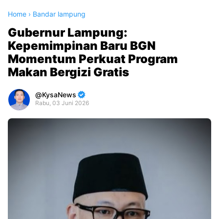
Home
›
Bandar lampung
Gubernur Lampung:
Kepemimpinan Baru BGN
Momentum Perkuat Program
Makan Bergizi Gratis
KysaNews
Rabu, 03 Juni 2026
Premium
By
Raushan
Design
With
Shroff
Templates